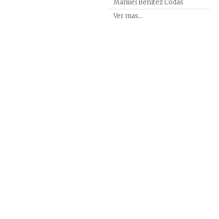
Manuel Benítez Codas
Turism
Veteri
Ver mas...