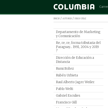
Carre
Admini
inicio
/
autores
/ diego díaz
Arquit
Cinem
Departamento de Marketing
y Comunicación
Comerc
Re, re, re, forma tributaria del
Contad
Paraguay... 1991, 2004 y 2019
Derec
?
Diseño
Dirección de Educación a
Distancia
Ingen
Rumi Brítez
Ingeni
Rubén Urbieta
Ingeni
Raul Alberto Jager Weiler
Ingeni
Pablo Welti
Marke
Gabriel Esculies
Medic
Francisco Gill
Psicol