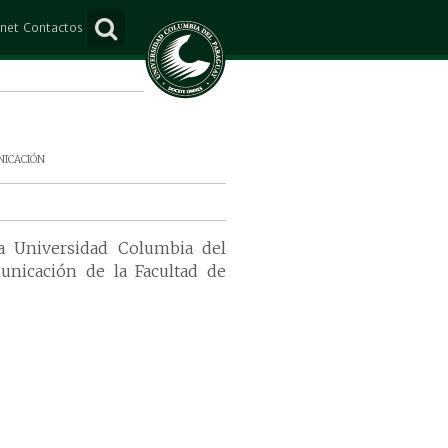
anet
Contactos
ña
Consultas
e Mayo
Suscripción
Lorenzo
o Juan Caballero
icación
s
a Universidad Columbia del
unicación de la Facultad de