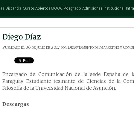
ras
Distancia
Cursos Abiertos MOOC
Posgrado
Admisiones
Institucional
Intr
stración de Empresas
Administración de Empresas
Escuela de Posgrado Don Rubén
Preinscripción
Columbia
Espa
Urbieta
ectura
Contaduría Publica
Test Vocacional
Biblioteca
25 d
Posgrado Columbia
Diego Díaz
atografía
Ingeniería Comercial
Convocatorias
Trabajar en la UCP
San 
io Exterior
Marketing
Aranceles
Autores
Pedr
Publicado el
06 de Julio de 2017
por
Departamento de Marketing y Comun
uría Publica
Turismo y Hotelería
Descuentos
Revista Científica
ho
Promociones
Gestión de Riesgo
 Gráfico
Encargado de Comunicación de la sede España de l
iería Agronómica
Paraguay. Estudiante tesinante de Ciencias de la Com
ería Comercial
Filosofía de la Universidad Nacional de Asunción.
ería en Informática
ería en Marketing
Descargas
ting
ina
ogía