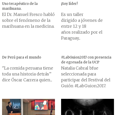
Uso terapéutico de la
¡Soy líder!
marihuana.
El Dr. Manuel Fresco habló
Es un taller
sobre el fenómeno de la
dirigido a jóvenes de
marihuana en la medicina.
entre 12 y 18
años realizado por el
Paraguay...
De Perú para el mundo
#LabGuion2017 con presencia
de egresada de la UCP
‘’La comida peruana tiene
Natalia Cabral bfue
toda una historia detrás’’
seleccionada para
dice Óscar Carrera quien...
participar del Festival del
Guión #LabGuion2017.