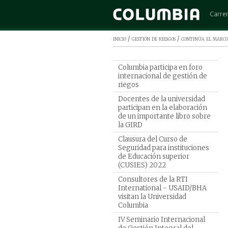
Carre
Admini
inicio
/
gestión de riesgos
/ continúa el marco 
Arquit
Cinem
Columbia participa en foro
internacional de gestión de
Comerc
riegos
Contad
Docentes de la universidad
Derec
participan en la elaboración
de un importante libro sobre
Diseño
la GIRD
Ingen
Clausura del Curso de
Seguridad para instituciones
Ingeni
de Educación superior
Ingeni
(CUSIES) 2022
Ingeni
Consultores de la RTI
International - USAID/BHA
Marke
visitan la Universidad
Medic
Columbia
Psicol
IV Seminario Internacional