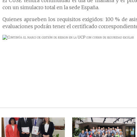
El CUSE tendrá continuidad el día de mañana y el pró
o y Hotelería
con un simulacro total en la sede España.
naria
Quienes aprueben los requisitos exigidos: 100 % de asis
evaluaciones podrán tener el certificado correspondiente