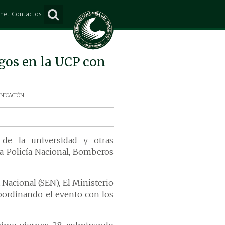
anet
Contactos
ña
Consultas
e Mayo
Suscripción
sgos en la UCP con
Lorenzo
o Juan Caballero
nicación
s
de la universidad y otras
a Policía Nacional, Bomberos
 Nacional (SEN), El Ministerio
oordinando el evento con los