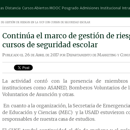
ras
Distancia
Cursos Abiertos MOOC
Posgrado
Admisiones
Institucional
Intr
stración de Empresas
Administración de Empresas
Escuela de Posgrado Don Rubén
Preinscripción
Columbia
Espa
de gestión de riesgos en la ucp con cursos de seguridad escolar
Urbieta
ectura
Contaduría Publica
Test Vocacional
Biblioteca
25 d
Posgrado Columbia
Continúa el marco de gestión de rie
atografía
Ingeniería Comercial
Convocatorias
Trabajar en la UCP
San 
cursos de seguridad escolar
io Exterior
Marketing
Aranceles
Autores
Pedr
uría Publica
Turismo y Hotelería
Descuentos
Revista Científica
Publicado el
26 de Abril de 2017
por
Departamento de Marketing y Comu
ho
Promociones
Gestión de Riesgo
 Gráfico
iería Agronómica
La actividad contó con la presencia de miembros 
ería Comercial
instituciones como ASANED, Bomberos Voluntarios de l
ería en Informática
Voluntarios de Asunción y otras.
ería en Marketing
En cuanto a la organización, la Secretaria de Emergencia
ting
de Educación y Ciencias (MEC) y la USAID estuvieron c
ina
responsables de nuestra casa de estudios.
ogía