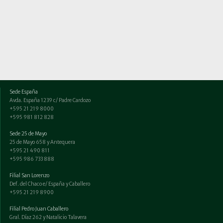
Sede España
Avda. España 1239 c/ Padre Cardozo
+595 21 219 8000
+595 981 812 828
Sede 25 de Mayo
25 de Mayo 658 y Antequera
+595 21 490 811
+595 986 733 888
Filial San Lorenzo
Def. del Chaco e/ España y Caballero
+595 21 219 8900
Filial Pedro Juan Caballero
Gral. Díaz 262 y Natalicio Talavera