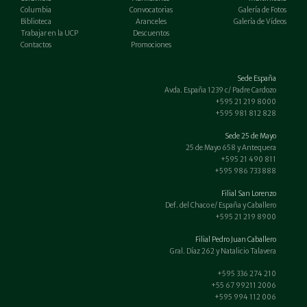
Columbia
Convocatorias
Galería de Fotos
Biblioteca
Aranceles
Galería de Vídeos
Trabajar en la UCP
Descuentos
Contactos
Promociones
Sede España
Avda. España 1239 c/ Padre Cardozo
+595 21 219 8000
+595 981 812 828
Sede 25 de Mayo
25 de Mayo 658 y Antequera
+595 21 490 811
+595 986 733 888
Filial San Lorenzo
Def. del Chaco e/ España y Caballero
+595 21 219 8900
Filial Pedro Juan Caballero
Gral. Díaz 262 y Natalicio Talavera
+595 336 274 210
+55 67 99211 2006
+595 994 112 006