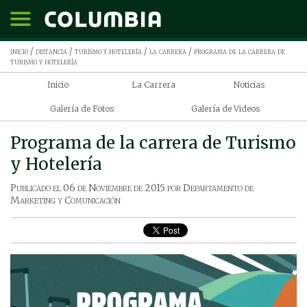
inicio
/
distancia
/
turismo y hotelería
/
la carrera
/ programa de la carrera de
turismo y hotelería
Inicio
La Carrera
Noticias
Galería de Fotos
Galería de Videos
Programa de la carrera de Turismo
y Hotelería
Publicado el
06 de Noviembre de 2015
por
Departamento de
Marketing y Comunicación