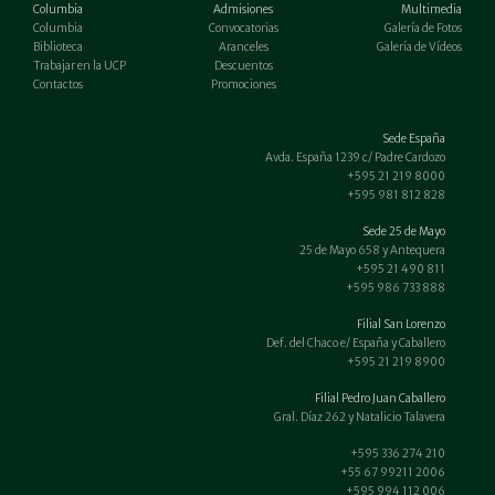
Columbia
Admisiones
Multimedia
Columbia
Convocatorias
Galería de Fotos
Biblioteca
Aranceles
Galería de Vídeos
Trabajar en la UCP
Descuentos
Contactos
Promociones
Sede España
Avda. España 1239 c/ Padre Cardozo
+595 21 219 8000
+595 981 812 828
Sede 25 de Mayo
25 de Mayo 658 y Antequera
+595 21 490 811
+595 986 733 888
Filial San Lorenzo
Def. del Chaco e/ España y Caballero
+595 21 219 8900
Filial Pedro Juan Caballero
Gral. Díaz 262 y Natalicio Talavera
+595 336 274 210
+55 67 99211 2006
+595 994 112 006