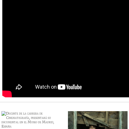
o y Hotelería
naria