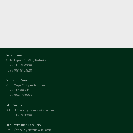
Sede España
Avda. España 1239 c/ Padre Cardozo
+595 21 219 8000
+595 981 812 828
Sede 25 de Mayo
25 de Mayo 658 y Antequera
+595 21 490 811
+595 986 733 888
Filial San Lorenzo
Def. del Chaco e/ España y Caballero
+595 21 219 8900
Filial Pedro Juan Caballero
Gral. Díaz 262 y Natalicio Talavera