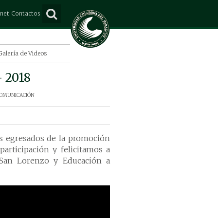
anet
Contactos
ña
Consultas
e Mayo
Suscripción
Galería de Videos
Lorenzo
 2018
o Juan Caballero
omunicación
s
s egresados de la promoción
articipación y felicitamos a
 San Lorenzo y Educación a