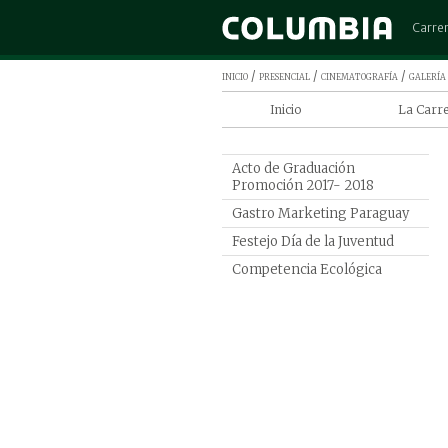
Carre
Admini
inicio
/
presencial
/
cinematografía
/
galería 
Arquit
Inicio
La Carr
Cinem
Por qué 
Comerc
Cinemato
Acto de Graduación
Columbi
Contad
Promoción 2017- 2018
Derec
Programa
Gastro Marketing Paraguay
de Cine
Diseño
Festejo Día de la Juventud
Cinemat
Ingen
Competencia Ecológica
Ingeni
Ingeni
Ingeni
Marke
Medic
Psicol