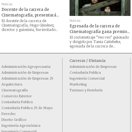
Noticias
Docente de la carrera de
Cinematografía, presentará...
El docente de la carrera de
Noticias
Cinematografía, Hugo Giménez,
Egresada de la carrera de
director y guionista, fue invitado...
Cinematografía gana premio...
El cortometraje "Veo veo" guionado
y dirigido por Tania Cattebeke,
egresada de la carrera de...
Carreras / Distancia
Administración Agropecuaria
Administración de Empresas
Administración de Empresas
Contaduría Publica
Administración de Empresas 25
Ingeniería Comercial
Arquitectura
Marketing
Cinematografía
Turismo y Hotelería
Comercio Exterior
Contaduría Publica
Contaduría Publica 25 de Mayo
Derecho
Diseño Gráfico
Ingeniería Agronómica
Ingeniería Comercial