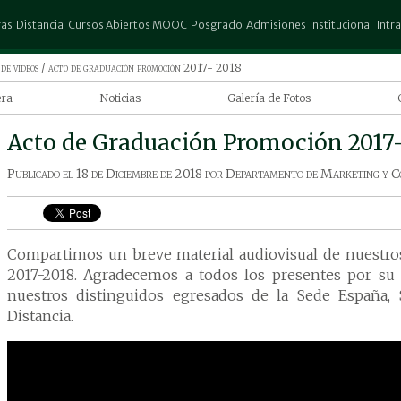
ras
Distancia
Cursos Abiertos MOOC
Posgrado
Admisiones
Institucional
Intr
stración de Empresas
Administración de Empresas
Escuela de Posgrado Don Rubén
Preinscripción
Columbia
Espa
de videos
/ acto de graduación promoción 2017- 2018
Urbieta
ectura
Contaduría Publica
Test Vocacional
Biblioteca
25 d
era
Noticias
Galería de Fotos
Posgrado Columbia
atografía
Ingeniería Comercial
Convocatorias
Trabajar en la UCP
San 
elegir
Acto de Graduación Promoción 2017-
io Exterior
Marketing
Aranceles
Autores
Pedr
grafía en
a
uría Publica
Turismo y Hotelería
Descuentos
Revista Científica
Publicado el
18 de Diciembre de 2018
por
Departamento de Marketing y C
ho
Promociones
Gestión de Riesgo
 de la carrera
matografía
 Gráfico
ografía Columbia
iería Agronómica
Compartimos un breve material audiovisual de nuestro
ería Comercial
2017-2018. Agradecemos a todos los presentes por su p
ería en Informática
nuestros distinguidos egresados de la Sede España,
ería en Marketing
Distancia.
ting
ina
ogía