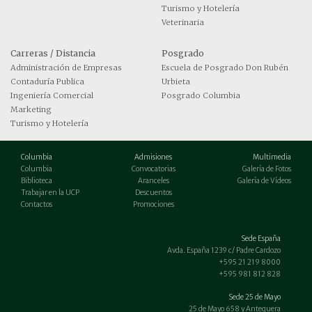
Turismo y Hotelería
Veterinaria
Carreras / Distancia
Posgrado
Administración de Empresas
Escuela de Posgrado Don Rubén
Contaduría Publica
Urbieta
Ingeniería Comercial
Posgrado Columbia
Marketing
Turismo y Hotelería
Columbia
Admisiones
Multimedia
Columbia
Convocatorias
Galería de Fotos
Biblioteca
Aranceles
Galería de Vídeos
Trabajar en la UCP
Descuentos
Contactos
Promociones
Sede España
Avda. España 1239 c/ Padre Cardozo
+595 21 219 8000
+595 981 812 828
Sede 25 de Mayo
25 de Mayo 658 y Antequera