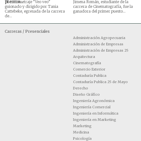
premio...
El cortometraje "Veo veo"
Jimena Román, estudiante de la
guionado y dirigido por Tania
carrera de Cinematografía, fue la
Cattebeke, egresada de la carrera
ganadora del primer puesto...
de...
Carreras / Presenciales
Administración Agropecuaria
Administración de Empresas
Administración de Empresas 25
Arquitectura
Cinematografía
Comercio Exterior
Contaduría Publica
Contaduría Publica 25 de Mayo
Derecho
Diseño Gráfico
Ingeniería Agronómica
Ingeniería Comercial
Ingeniería en Informática
Ingeniería en Marketing
Marketing
Medicina
Psicología