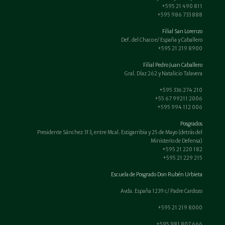
+595 21 490 811
+595 986 733 888
Filial San Lorenzo
Def. del Chaco e/ España y Caballero
+595 21 219 8900
Filial Pedro Juan Caballero
Gral. Díaz 262 y Natalicio Talavera
+595 336 274 210
+55 67 99211 2006
+595 994 112 006
Posgrados
Presidente Sánchez 313, entre Mcal. Estigarribia y 25 de Mayo (detrás del
Ministerio de Defensa)
+595 21 220 182
+595 21 229 215
Escuela de Posgrado Don Rubén Urbieta
Avda. España 1239 c/ Padre Cardozo
+595 21 219 8000
+595 981 807 666