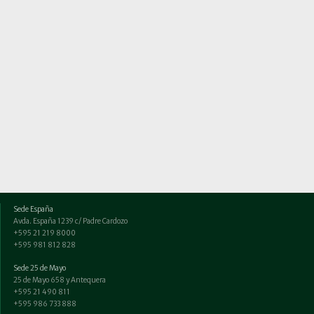
Sede España
Avda. España 1239 c/ Padre Cardozo
+595 21 219 8000
+595 981 812 828
Sede 25 de Mayo
25 de Mayo 658 y Antequera
+595 21 490 811
+595 986 733 888