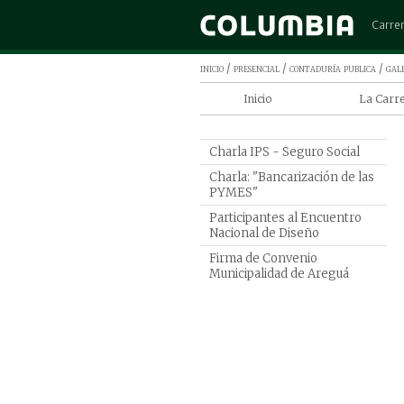
Carre
Admini
inicio
/
presencial
/
contaduría publica
/
gale
Arquit
Inicio
La Carr
Cinem
Contadur
Comerc
Columbi
Charla IPS - Seguro Social
Contad
Charla: "Bancarización de las
Program
Derec
de Conta
PYMES"
Diseño
Participantes al Encuentro
Por qué 
Nacional de Diseño
Pública 
Ingen
Firma de Convenio
Ingeni
Municipalidad de Areguá
Ingeni
Ingeni
Marke
Medic
Psicol