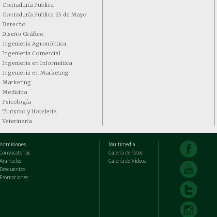
Contaduría Publica
Contaduría Publica 25 de Mayo
Derecho
Diseño Gráfico
Ingeniería Agronómica
Ingeniería Comercial
Ingeniería en Informática
Ingeniería en Marketing
Marketing
Medicina
Psicología
Turismo y Hotelería
Veterinaria
Admisiones
Multimedia
Convocatorias
Galería de Fotos
Aranceles
Galería de Vídeos
Descuentos
Promociones