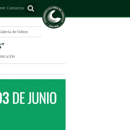
anet
Contactos
ña
Consultas
e Mayo
Suscripción
Galería de Videos
Lorenzo
S"
o Juan Caballero
nicación
s