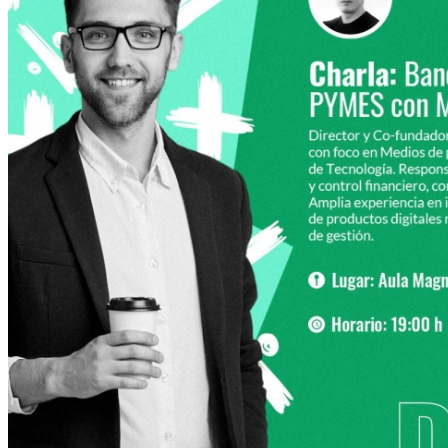
o y Hotelería
naria