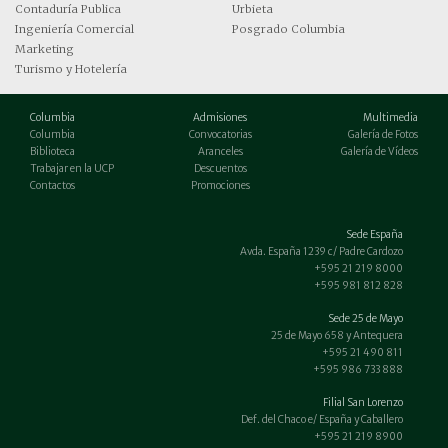
Contaduría Publica
Urbieta
Ingeniería Comercial
Posgrado Columbia
Marketing
Turismo y Hotelería
Columbia
Admisiones
Multimedia
Columbia
Convocatorias
Galería de Fotos
Biblioteca
Aranceles
Galería de Vídeos
Trabajar en la UCP
Descuentos
Contactos
Promociones
Sede España
Avda. España 1239 c/ Padre Cardozo
+595 21 219 8000
+595 981 812 828
Sede 25 de Mayo
25 de Mayo 658 y Antequera
+595 21 490 811
+595 986 733 888
Filial San Lorenzo
Def. del Chaco e/ España y Caballero
+595 21 219 8900