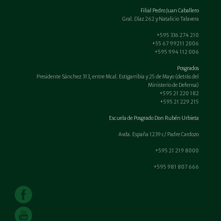
Filial Pedro Juan Caballero
Gral. Díaz 262 y Natalicio Talavera
+595 336 274 210
+55 67 99211 2006
+595 994 112 006
Posgrados
Presidente Sánchez 313, entre Mcal. Estigarribia y 25 de Mayo (detrás del
Ministerio de Defensa)
+595 21 220 182
+595 21 229 215
Escuela de Posgrado Don Rubén Urbieta
Avda. España 1239 c/ Padre Cardozo
+595 21 219 8000
+595 981 807 666