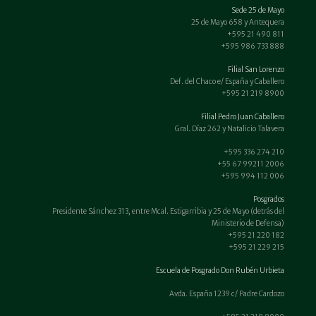
Sede 25 de Mayo
25 de Mayo 658 y Antequera
+595 21 490 811
+595 986 733 888
Filial San Lorenzo
Def. del Chaco e/ España y Caballero
+595 21 219 8900
Filial Pedro Juan Caballero
Gral. Díaz 262 y Natalicio Talavera
+595 336 274 210
+55 67 99211 2006
+595 994 112 006
Posgrados
Presidente Sánchez 313, entre Mcal. Estigarribia y 25 de Mayo (detrás del
Ministerio de Defensa)
+595 21 220 182
+595 21 229 215
Escuela de Posgrado Don Rubén Urbieta
Avda. España 1239 c/ Padre Cardozo