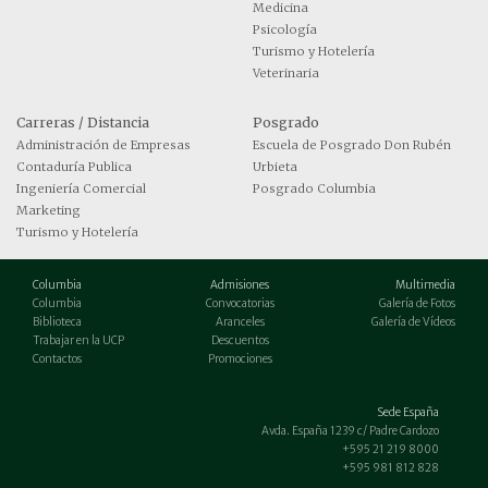
Medicina
Psicología
Turismo y Hotelería
Veterinaria
Carreras / Distancia
Posgrado
Administración de Empresas
Escuela de Posgrado Don Rubén
Contaduría Publica
Urbieta
Ingeniería Comercial
Posgrado Columbia
Marketing
Turismo y Hotelería
Columbia
Admisiones
Multimedia
Columbia
Convocatorias
Galería de Fotos
Biblioteca
Aranceles
Galería de Vídeos
Trabajar en la UCP
Descuentos
Contactos
Promociones
Sede España
Avda. España 1239 c/ Padre Cardozo
+595 21 219 8000
+595 981 812 828