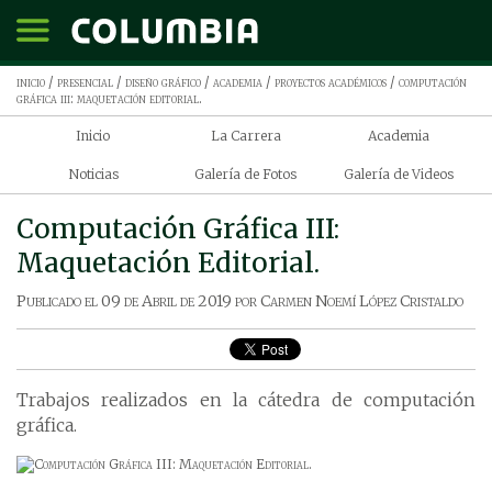
inicio
/
presencial
/
diseño gráfico
/
academia
/
proyectos académicos
/ computación
gráfica iii: maquetación editorial.
Inicio
La Carrera
Academia
Noticias
Galería de Fotos
Galería de Videos
Computación Gráfica III:
Maquetación Editorial.
Publicado el
09 de Abril de 2019
por
Carmen Noemí López Cristaldo
Trabajos realizados en la cátedra de computación
gráfica.