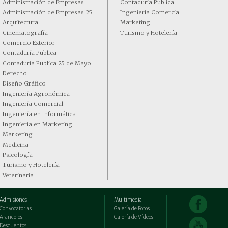
o y Hotelería
Administración de Empresas
Contaduría Publica
Administración de Empresas 25
Ingeniería Comercial
naria
Arquitectura
Marketing
Cinematografía
Turismo y Hotelería
Comercio Exterior
Contaduría Publica
Contaduría Publica 25 de Mayo
Derecho
Diseño Gráfico
Ingeniería Agronómica
Ingeniería Comercial
Ingeniería en Informática
Ingeniería en Marketing
Marketing
Medicina
Psicología
Turismo y Hotelería
Veterinaria
Admisiones
Multimedia
Convocatorias
Galería de Fotos
Aranceles
Galería de Vídeos
Descuentos