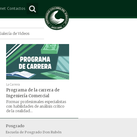
anet
Contactos
ña
Consultas
e Mayo
Suscripción
Galería de Videos
Lorenzo
o Juan Caballero
s
La Carrera
Programa de la carrera de
Ingeniería Comercial
Formar profesionales especialistas
con habilidades de análisis crítico
de la realidad...
Posgrado
Escuela de Posgrado Don Rubén