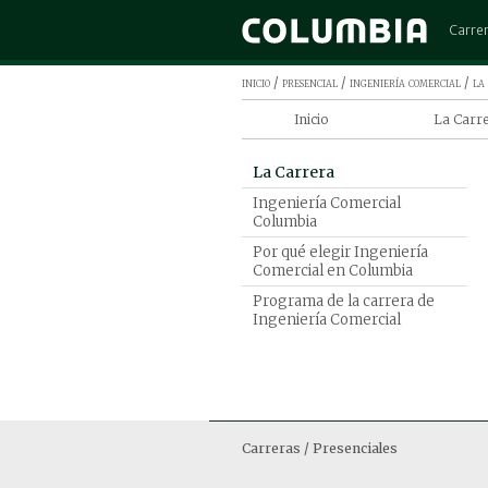
Carre
Admini
inicio
/
presencial
/
ingeniería comercial
/
la
Arquit
Inicio
La Carr
Cinem
Ingenier
Comerc
La Carrera
Columbi
Contad
Ingeniería Comercial
Por qué 
Columbia
Derec
Comercia
Por qué elegir Ingeniería
Diseño
Comercial en Columbia
Programa
de Ingen
Ingen
Programa de la carrera de
Ingeni
Ingeniería Comercial
Ingeni
Ingeni
Marke
Medic
Carreras / Presenciales
Psicol