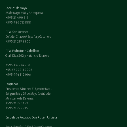
Sede 25 de Mayo
25 de Mayo 658 y Antequera
+595 21 490 811
+595 986 733 888
Filial San Lorenzo
Def. del Chaco e/ España y Caballero
+595 21 219 8900
Filial Pedro Juan Caballero
Gral. Díaz 262 y Natalicio Talavera
+595 336 274 210
+55 67 99211 2006
+595 994 112 006
Posgrados
Presidente Sánchez 313, entre Mcal.
Estigarribia y 25 de Mayo (detrás del
Ministerio de Defensa)
+595 21 220 182
+595 21 229 215
Escuela de Posgrado Don Rubén Urbieta
Avda. España 1239 c/ Padre Cardozo