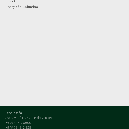
Urbieta
Posgrado Columbia
Sede España
Avda. España 1239 c/ Padre Cardozo
+595 21 219 8000
+595 981 812 828