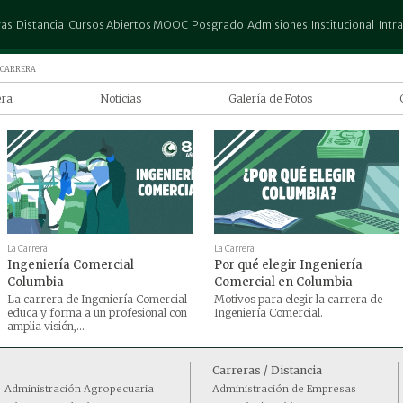
ras
Distancia
Cursos Abiertos MOOC
Posgrado
Admisiones
Institucional
Intr
stración de Empresas
Administración de Empresas
Escuela de Posgrado Don Rubén
Preinscripción
Columbia
Espa
 carrera
Urbieta
ectura
Contaduría Publica
Test Vocacional
Biblioteca
25 d
era
Noticias
Galería de Fotos
Posgrado Columbia
atografía
Ingeniería Comercial
Convocatorias
Trabajar en la UCP
San 
ía Comercial
io Exterior
Marketing
Aranceles
Autores
Pedr
a
uría Publica
Turismo y Hotelería
Descuentos
Revista Científica
elegir Ingeniería
ho
Promociones
Gestión de Riesgo
l en Columbia
 Gráfico
 de la carrera
iería Comercial
iería Agronómica
La Carrera
La Carrera
ería Comercial
Ingeniería Comercial
Por qué elegir Ingeniería
Columbia
Comercial en Columbia
ería en Informática
La carrera de Ingeniería Comercial
Motivos para elegir la carrera de
ería en Marketing
educa y forma a un profesional con
Ingeniería Comercial.
amplia visión,...
ting
ina
Carreras / Distancia
ogía
Administración Agropecuaria
Administración de Empresas