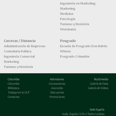
Ingeniería en Marketing
Marketing
Medicina
Psicología
Turismo y Hotelería
Veterinaria
Carreras / Distancia
Posgrado
Administración de Empresas
Escuela de Posgrado Don Rubén
Contaduría Publica
Urbieta
Ingeniería Comercial
Posgrado Columbia
Marketing
Turismo y Hotelería
Columbia
Admisiones
Multimedia
Columbia
Convocatorias
Galería de Fotos
Biblioteca
Aranceles
Galería de Vídeos
Trabajar en la UCP
Descuentos
Contactos
Promociones
Sede España
Avda. España 1239 c/ Padre Cardozo