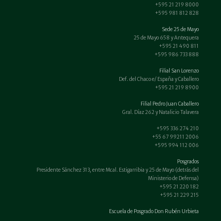
+595 21 219 8000
+595 981 812 828
Sede 25 de Mayo
25 de Mayo 658 y Antequera
+595 21 490 811
+595 986 733 888
Filial San Lorenzo
Def. del Chaco e/ España y Caballero
+595 21 219 8900
Filial Pedro Juan Caballero
Gral. Díaz 262 y Natalicio Talavera
+595 336 274 210
+55 67 99211 2006
+595 994 112 006
Posgrados
Presidente Sánchez 313, entre Mcal. Estigarribia y 25 de Mayo (detrás del
Ministerio de Defensa)
+595 21 220 182
+595 21 229 215
Escuela de Posgrado Don Rubén Urbieta