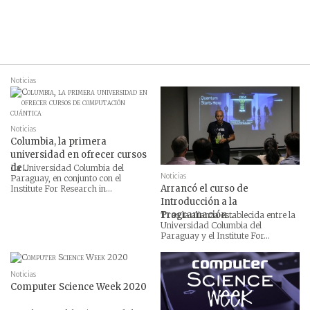
Noticias
Noticias
Columbia, la primera
universidad en ofrecer cursos
de...
La Universidad Columbia del
Noticias
Paraguay, en conjunto con el
Arrancó el curso de
Institute For Research in...
Introducción a la
Programación...
Tras la alianza establecida entre la
Universidad Columbia del
Paraguay y el Institute For...
Noticias
Computer Science Week 2020