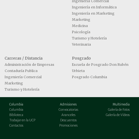
Ingeniería Comercial
Ingeniería en Informática
Ingeniería en Marketing
Marketing
Medicina
Psicología
Turismo y Hotelería
Veterinaria
Carreras / Distancia
Posgrado
Administración de Empresas
Escuela de Posgrado Don Rubén
Contaduría Publica
Urbieta
Ingeniería Comercial
Posgrado Columbia
Marketing
Turismo y Hotelería
Columbia
Admisiones
Multimedia
Columbia
Convocatorias
Galería de Fotos
Biblioteca
Aranceles
Galería de Vídeos
Trabajar en la UCP
Descuentos
Contactos
Promociones