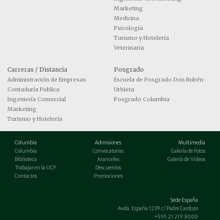
Marketing
Medicina
Psicología
Turismo y Hotelería
Veterinaria
Carreras / Distancia
Posgrado
Administración de Empresas
Escuela de Posgrado Don Rubén
Contaduría Publica
Urbieta
Ingeniería Comercial
Posgrado Columbia
Marketing
Turismo y Hotelería
Columbia
Admisiones
Multimedia
Columbia
Convocatorias
Galería de Fotos
Biblioteca
Aranceles
Galería de Vídeos
Trabajar en la UCP
Descuentos
Contactos
Promociones
Sede España
Avda. España 1239 c/ Padre Cardozo
+595 21 219 8000