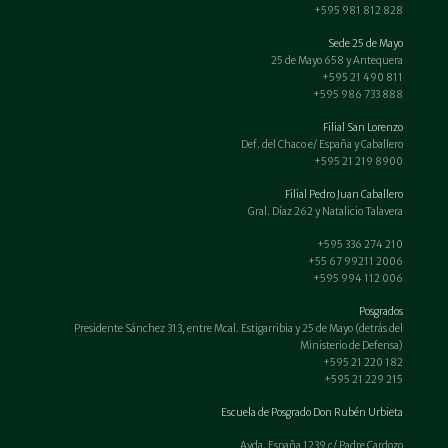
+595 981 812 828
Sede 25 de Mayo
25 de Mayo 658 y Antequera
+595 21 490 811
+595 986 733 888
Filial San Lorenzo
Def. del Chaco e/ España y Caballero
+595 21 219 8900
Filial Pedro Juan Caballero
Gral. Díaz 262 y Natalicio Talavera
+595 336 274 210
+55 67 99211 2006
+595 994 112 006
Posgrados
Presidente Sánchez 313, entre Mcal. Estigarribia y 25 de Mayo (detrás del
Ministerio de Defensa)
+595 21 220 182
+595 21 229 215
Escuela de Posgrado Don Rubén Urbieta
Avda. España 1239 c/ Padre Cardozo