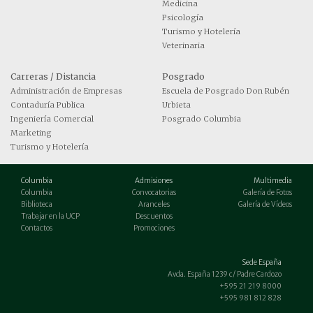
Medicina
Psicología
Turismo y Hotelería
Veterinaria
Carreras / Distancia
Posgrado
Administración de Empresas
Escuela de Posgrado Don Rubén
Contaduría Publica
Urbieta
Ingeniería Comercial
Posgrado Columbia
Marketing
Turismo y Hotelería
Columbia
Admisiones
Multimedia
Columbia
Convocatorias
Galería de Fotos
Biblioteca
Aranceles
Galería de Vídeos
Trabajar en la UCP
Descuentos
Contactos
Promociones
Sede España
Avda. España 1239 c/ Padre Cardozo
+595 21 219 8000
+595 981 812 828