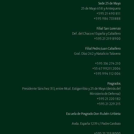
Sede 25 de Mayo
25 de Mayo 658 y Antequera
+595 21 490 811
+595 986 733 888
Filial San Lorenzo
Def. del Chaco e/ España y Caballero
+595 21 219 8900
Filial Pedro Juan Caballero
Gral. Díaz 262 y Natalicio Talavera
+595 336 274 210
+55 67 99211 2006
+595 994 112 006
Posgrados
Presidente Sánchez 313, entre Mcal. Estigarribia y 25 de Mayo (detrás del
Ministerio de Defensa)
+595 21 220 182
+595 21 229 215
Escuela de Posgrado Don Rubén Urbieta
Avda. España 1239 c/ Padre Cardozo
+595 21 219 8000