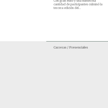
Con gran éxito y una numerosa
cantidad de participantes culminó la
tercera edición del...
Carreras / Presenciales