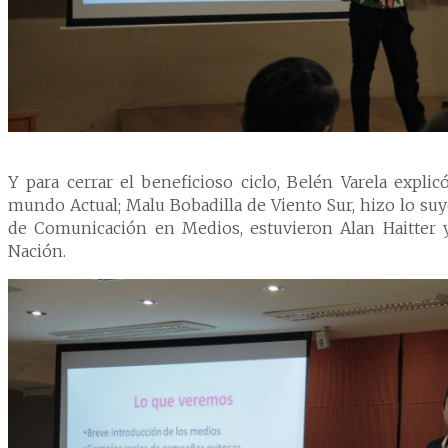
Y para cerrar el beneficioso ciclo, Belén Varela expli
mundo Actual; Malu Bobadilla de Viento Sur, hizo lo suy
de Comunicación en Medios, estuvieron Alan Haitter y
Nación.