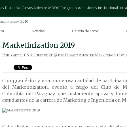
ras
Distancia
Cursos Abiertos MOOC
Posgrado
Admisiones
Institucional
Intr
stración de Empresas
Administración de Empresas
Escuela de Posgrado Don Rubén
Preinscripción
Columbia
Espa
rketinization 2019
Urbieta
ectura
Contaduría Publica
Test Vocacional
Biblioteca
25 d
era
Noticias
Galería de Fotos
Posgrado Columbia
atografía
Ingeniería Comercial
Convocatorias
Trabajar en la UCP
San 
 de la carrera
Marketinization 2019
io Exterior
Marketing
Aranceles
Autores
Pedr
eting
uría Publica
Turismo y Hotelería
Descuentos
Revista Científica
Publicado el
05 de Junio de 2019
por
Departamento de Marketing y Comu
elegir Marketing
ho
Promociones
Gestión de Riesgo
mbia
 Gráfico
ng Columbia
iería Agronómica
Con gran éxito y una numerosa cantidad de participante
ería Comercial
del Marketinization, evento a cargo del Club de M
ería en Informática
Columbia del Paraguay, que justamente apoya y fome
ería en Marketing
estudiantes de la carrera de Marketing e Ingeniería en M
ting
ina
ogía
Cabe destacar que, por primera vez, este ciclo de charl