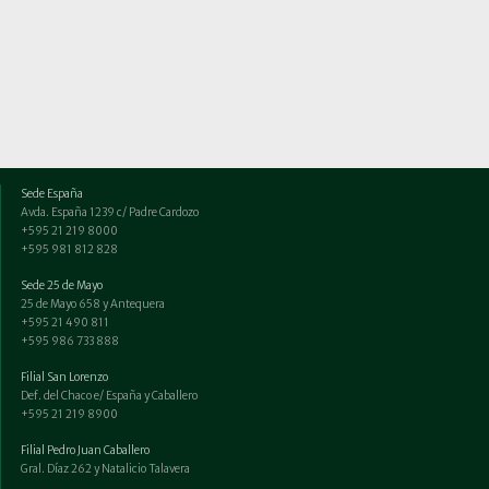
Sede España
Avda. España 1239 c/ Padre Cardozo
+595 21 219 8000
+595 981 812 828
Sede 25 de Mayo
25 de Mayo 658 y Antequera
+595 21 490 811
+595 986 733 888
Filial San Lorenzo
Def. del Chaco e/ España y Caballero
+595 21 219 8900
Filial Pedro Juan Caballero
Gral. Díaz 262 y Natalicio Talavera