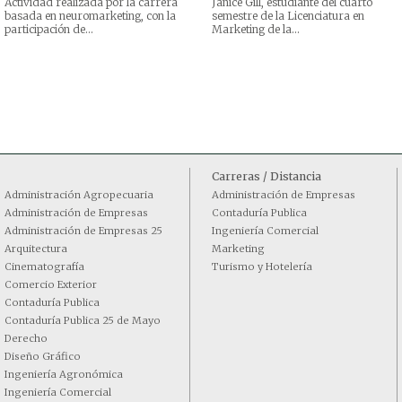
Actividad realizada por la carrera
Janice Gill, estudiante del cuarto
basada en neuromarketing, con la
semestre de la Licenciatura en
participación de...
Marketing de la...
Carreras / Distancia
Administración Agropecuaria
Administración de Empresas
Administración de Empresas
Contaduría Publica
Administración de Empresas 25
Ingeniería Comercial
Arquitectura
Marketing
Cinematografía
Turismo y Hotelería
Comercio Exterior
Contaduría Publica
Contaduría Publica 25 de Mayo
Derecho
Diseño Gráfico
Ingeniería Agronómica
Ingeniería Comercial