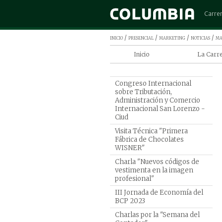
Carre
Admini
inicio
/
presencial
/
marketing
/
noticias
/ ma
Arquit
Inicio
La Carr
Cinem
Programa
Comerc
de Mark
Congreso Internacional
Contad
sobre Tributación,
Por qué 
Administración y Comercio
Derec
en Colu
Internacional San Lorenzo -
Ciud
Diseño
Marketi
Ingen
Visita Técnica "Primera
Fábrica de Chocolates
Ingeni
WISNER"
Ingeni
Charla "Nuevos códigos de
vestimenta en la imagen
Ingeni
profesional"
Marke
III Jornada de Economía del
Medic
BCP 2023
Psicol
Charlas por la "Semana del