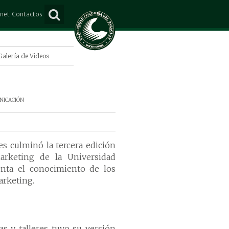
anet
Contactos
ña
Consultas
e Mayo
Suscripción
Galería de Videos
Lorenzo
o Juan Caballero
nicación
s
s culminó la tercera edición
arketing de la Universidad
nta el conocimiento de los
arketing.
as y talleres tuvo su versión