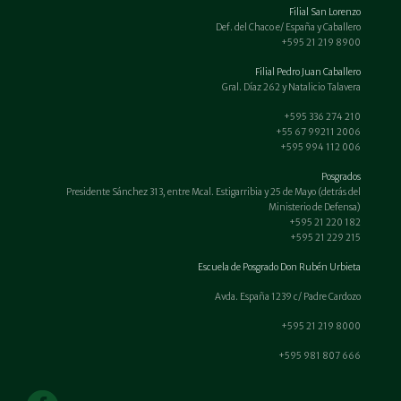
Filial San Lorenzo
Def. del Chaco e/ España y Caballero
+595 21 219 8900
Filial Pedro Juan Caballero
Gral. Díaz 262 y Natalicio Talavera
+595 336 274 210
+55 67 99211 2006
+595 994 112 006
Posgrados
Presidente Sánchez 313, entre Mcal. Estigarribia y 25 de Mayo (detrás del
Ministerio de Defensa)
+595 21 220 182
+595 21 229 215
Escuela de Posgrado Don Rubén Urbieta
Avda. España 1239 c/ Padre Cardozo
+595 21 219 8000
+595 981 807 666