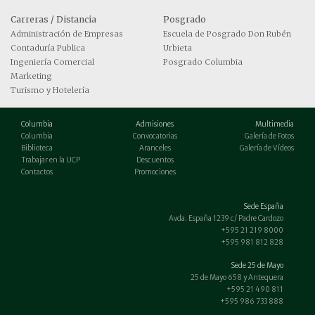
Carreras / Distancia
Posgrado
Administración de Empresas
Escuela de Posgrado Don Rubén
Contaduría Publica
Urbieta
Ingeniería Comercial
Posgrado Columbia
Marketing
Turismo y Hotelería
Columbia
Admisiones
Multimedia
Columbia
Convocatorias
Galería de Fotos
Biblioteca
Aranceles
Galería de Vídeos
Trabajar en la UCP
Descuentos
Contactos
Promociones
Sede España
Avda. España 1239 c/ Padre Cardozo
+595 21 219 8000
+595 981 812 828
Sede 25 de Mayo
25 de Mayo 658 y Antequera
+595 21 490 811
+595 986 733 888