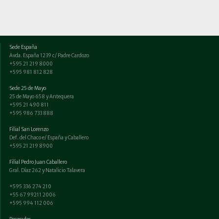
Sede España
Avda. España 1239 c/ Padre Cardozo
+595 21 219 8000
+595 981 812 828
Sede 25 de Mayo
25 de Mayo 658 y Antequera
+595 21 490 811
+595 986 733 888
Filial San Lorenzo
Def. del Chaco e/ España y Caballero
+595 21 219 8900
Filial Pedro Juan Caballero
Gral. Díaz 262 y Natalicio Talavera
+595 336 274 210
+55 67 99211 2006
+595 994 112 006