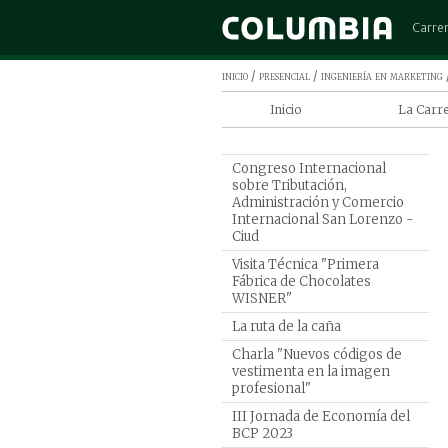
Carre
Admini
inicio
/
presencial
/
ingeniería en marketing
Arquit
Inicio
La Carr
Cinem
Ingenier
Comerc
Columbi
Congreso Internacional
Contad
sobre Tributación,
Programa
Administración y Comercio
Derec
de Ingen
Internacional San Lorenzo -
Marketi
Ciud
Diseño
Por qué 
Ingen
Visita Técnica "Primera
en Marke
Fábrica de Chocolates
Ingeni
WISNER"
Ingeni
La ruta de la caña
Ingeni
Charla "Nuevos códigos de
vestimenta en la imagen
Marke
profesional"
Medic
III Jornada de Economía del
Psicol
BCP 2023