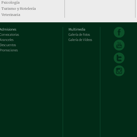
Psicología
Turismo y Hotelería
Veterinaria
Admisiones
Multimedia
Convocatorias
Galería de Fotos
Aranceles
Galería de Vídeos
Descuentos
Promociones