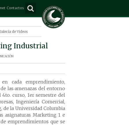
anet
Contactos
ña
Consultas
e Mayo
Suscripción
Galería de Videos
Lorenzo
ing Industrial
o Juan Caballero
nicación
s
s en cada emprendimiento,
de las amenazas del entorno
l 4to. curso, 1er semestre del
esas, Ingeniería Comercial,
g, de la Universidad Columbia
las asignaturas Marketing 1 e
l de emprendimientos que se