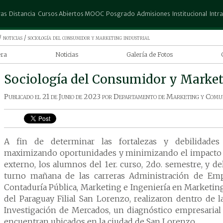
ras
Distancia
Cursos Abiertos MOOC
Posgrado
Admisiones
Institucional
Intr
stración de Empresas
Administración de Empresas
Escuela de Posgrado Don Rubén
Preinscripción
Columbia
Espa
/
noticias
/ sociología del consumidor y marketing industrial
Urbieta
ectura
Contaduría Publica
Test Vocacional
Biblioteca
25 d
era
Noticias
Galería de Fotos
Posgrado Columbia
atografía
Ingeniería Comercial
Convocatorias
Trabajar en la UCP
San 
ía en Marketing
Sociología del Consumidor y Market
io Exterior
Marketing
Aranceles
Autores
Pedr
a
uría Publica
Turismo y Hotelería
Descuentos
Revista Científica
Publicado el
21 de Junio de 2023
por
Departamento de Marketing y Comu
 de la carrera
ho
Promociones
Gestión de Riesgo
iería en
ng
 Gráfico
elegir Ingeniería
iería Agronómica
ting en Columbia
A fin de determinar las fortalezas y debilidade
ería Comercial
maximizando oportunidades y minimizando el impacto 
ería en Informática
externo, los alumnos del 1er. curso, 2do. semestre, y de
ería en Marketing
turno mañana de las carreras Administración de Empr
ting
Contaduría Pública, Marketing e Ingeniería en Marketin
del Paraguay Filial San Lorenzo, realizaron dentro de 
ina
Investigación de Mercados, un diagnóstico empresaria
ogía
encuentran ubicados en la ciudad de San Lorenzo.