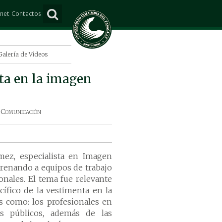
anet
Contactos
ña
Consultas
e Mayo
Suscripción
Galería de Videos
Lorenzo
ta en la imagen
o Juan Caballero
s
 Comunicación
mez, especialista en Imagen
trenando a equipos de trabajo
onales. El tema fue relevante
cífico de la vestimenta en la
s como: los profesionales en
es públicos, además de las