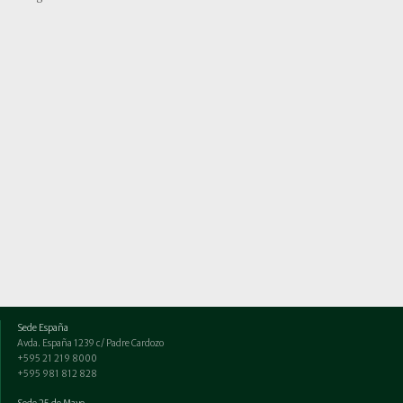
Sede España
Avda. España 1239 c/ Padre Cardozo
+595 21 219 8000
+595 981 812 828