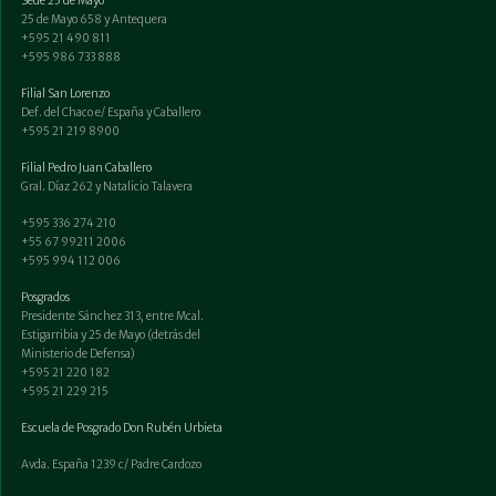
Sede 25 de Mayo
25 de Mayo 658 y Antequera
+595 21 490 811
+595 986 733 888
Filial San Lorenzo
Def. del Chaco e/ España y Caballero
+595 21 219 8900
Filial Pedro Juan Caballero
Gral. Díaz 262 y Natalicio Talavera
+595 336 274 210
+55 67 99211 2006
+595 994 112 006
Posgrados
Presidente Sánchez 313, entre Mcal.
Estigarribia y 25 de Mayo (detrás del
Ministerio de Defensa)
+595 21 220 182
+595 21 229 215
Escuela de Posgrado Don Rubén Urbieta
Avda. España 1239 c/ Padre Cardozo