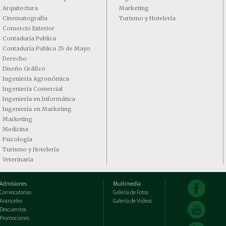
Arquitectura
Marketing
Cinematografía
Turismo y Hotelería
Comercio Exterior
Contaduría Publica
Contaduría Publica 25 de Mayo
Derecho
Diseño Gráfico
Ingeniería Agronómica
Ingeniería Comercial
Ingeniería en Informática
Ingeniería en Marketing
Marketing
Medicina
Psicología
Turismo y Hotelería
Veterinaria
Admisiones
Multimedia
Convocatorias
Galería de Fotos
Aranceles
Galería de Vídeos
Descuentos
Promociones