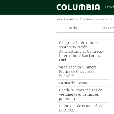
Carre
Admini
inicio
/
presencial
/
ingeniería en marketing
Arquit
Inicio
La Carr
Cinem
Ingenier
Comerc
Columbi
Congreso Internacional
Contad
sobre Tributación,
Programa
Administración y Comercio
Derec
de Ingen
Internacional San Lorenzo -
Marketi
Ciud
Diseño
Por qué 
Ingen
Visita Técnica "Primera
en Marke
Fábrica de Chocolates
Ingeni
WISNER"
Ingeni
La ruta de la caña
Ingeni
Charla "Nuevos códigos de
vestimenta en la imagen
Marke
profesional"
Medic
III Jornada de Economía del
Psicol
BCP 2023