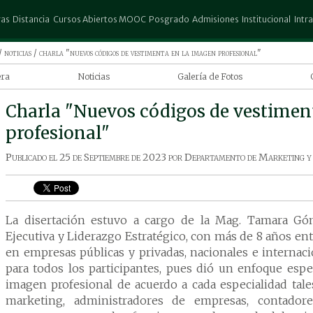
ras
Distancia
Cursos Abiertos MOOC
Posgrado
Admisiones
Institucional
Intr
stración de Empresas
Administración de Empresas
Escuela de Posgrado Don Rubén
Preinscripción
Columbia
Espa
/
noticias
/ charla "nuevos códigos de vestimenta en la imagen profesional"
Urbieta
ectura
Contaduría Publica
Test Vocacional
Biblioteca
25 d
era
Noticias
Galería de Fotos
Posgrado Columbia
atografía
Ingeniería Comercial
Convocatorias
Trabajar en la UCP
San 
ía en Marketing
Charla "Nuevos códigos de vestimen
io Exterior
Marketing
Aranceles
Autores
Pedr
a
uría Publica
Turismo y Hotelería
Descuentos
Revista Científica
profesional"
 de la carrera
ho
Promociones
Gestión de Riesgo
iería en
Publicado el
25 de Septiembre de 2023
por
Departamento de Marketing y
ng
 Gráfico
elegir Ingeniería
iería Agronómica
ting en Columbia
ería Comercial
La disertación estuvo a cargo de la Mag. Tamara Gó
ería en Informática
Ejecutiva y Liderazgo Estratégico, con más de 8 años en
ería en Marketing
en empresas públicas y privadas, nacionales e internaci
ting
para todos los participantes, pues dió un enfoque espe
ina
imagen profesional de acuerdo a cada especialidad tale
ogía
marketing, administradores de empresas, contador